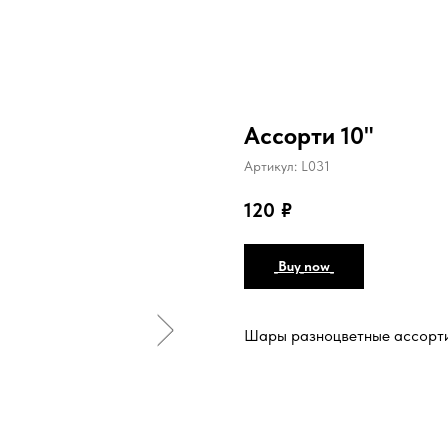
Ассорти 10"
Артикул:
L031
120
₽
_Buy_now_
Шары разноцветные ассорти