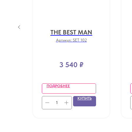
РО
THE BEST MAN
Артикул:
SET 102
3 540
₽
ПОДРОБНЕЕ
ТЬ
КУПИТЬ