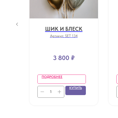
И
ШИК И БЛЕСК
Артикул:
SET 134
3 800
₽
ПОДРОБНЕЕ
ТЬ
КУПИТЬ