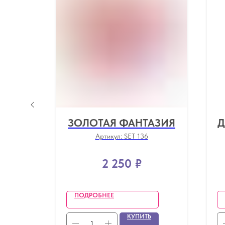
ЗОЛОТАЯ ФАНТАЗИЯ
Д
Артикул:
SET 136
2 250
₽
ПОДРОБНЕЕ
Ь
КУПИТЬ