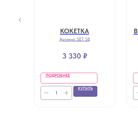
КС
КОКЕТКА
В
Артикул:
SET 58
3 330
₽
ПОДРОБНЕЕ
Ь
КУПИТЬ