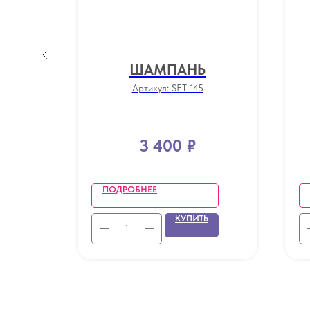
ОЕ
ШАМПАНЬ
Артикул:
SET 145
3 400
₽
ПОДРОБНЕЕ
Ь
КУПИТЬ