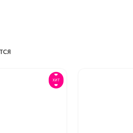
ТСЯ
❤️
ХИТ
❤️