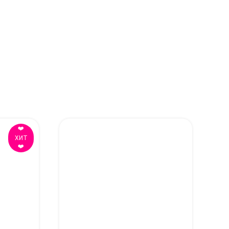
❤️
ХИТ
❤️