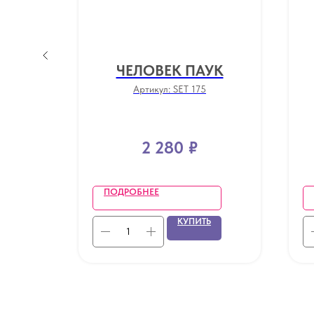
 В
ЧЕЛОВЕК ПАУК
Артикул:
SET 175
2 280
₽
ПОДРОБНЕЕ
Ь
КУПИТЬ